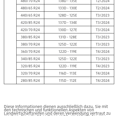
480/70 R24
138D - 135E
T2/2024
480/65 R24
133D - 130E
T2/2024
440/65 R24
128D - 125E
T3/2023
420/85 R24
137D - 134E
T3/2024
420/70 R24
130D - 127E
T3/2024
380/85 R24
131D - 128E
T3/2023
380/70 R24
125D - 122E
T3/2023
360/70 R24
122D - 119E
T4/2024
340/85 R24
125D - 122E
T3/2023
320/85 R24
122D - 119E
T4/2023
320/70 R24
116D - 113E
T4/2024
280/85 R24
115D - 112E
T4/2024
Diese Informationen dienen ausschließlich dazu, Sie mit
den technischen und funktionellen Aspekten von
Landwirtschaftsreifen und deren Verwendung vertraut zu